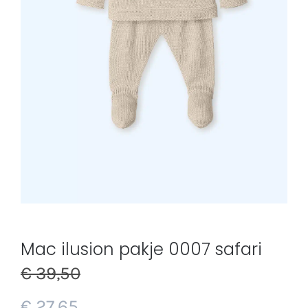
Mac ilusion pakje 0007 safari
€
39,50
€
27,65