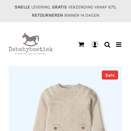
Ga
SNELLE
LEVERING,
GRATIS
VERZENDING VANAF €75,
naar
RETOURNEREN
BINNEN 14 DAGEN
inhoud
Mijn
account
Sale