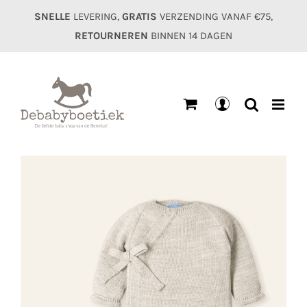
Ga
SNELLE
LEVERING,
GRATIS
VERZENDING VANAF €75,
naar
RETOURNEREN
BINNEN 14 DAGEN
inhoud
Mijn
account