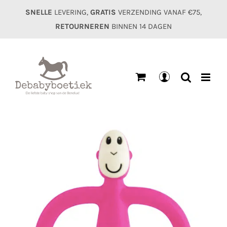
Ga
SNELLE
LEVERING,
GRATIS
VERZENDING VANAF €75,
naar
RETOURNEREN
BINNEN 14 DAGEN
inhoud
Mijn
account