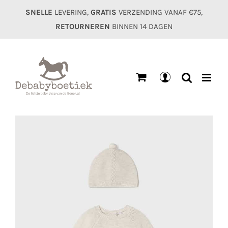
Ga
SNELLE
LEVERING,
GRATIS
VERZENDING VANAF €75,
naar
RETOURNEREN
BINNEN 14 DAGEN
inhoud
Mijn
account