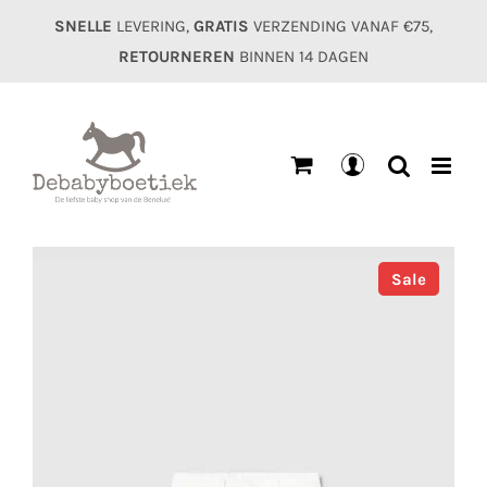
Ga
SNELLE
LEVERING,
GRATIS
VERZENDING VANAF €75,
naar
RETOURNEREN
BINNEN 14 DAGEN
inhoud
Mijn
account
Sale