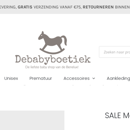
EVERING,
GRATIS
VERZENDING VANAF €75,
RETOURNEREN
BINNEN
Producten
zoeken
Unisex
Prematuur
Accessoires
Aankledin
Home
Jongens
Broeken
SALE Mayoral baby broekje 2576 piedra
SALE M