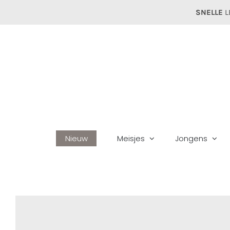
Ga
SNELLE
L
naar
inhoud
Nieuw
Meisjes
Jongens