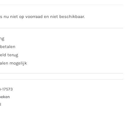
is nu niet op voorraad en niet beschikbaar.
ing
 betalen
eld terug
alen mogelijk
n-17573
oeken
l