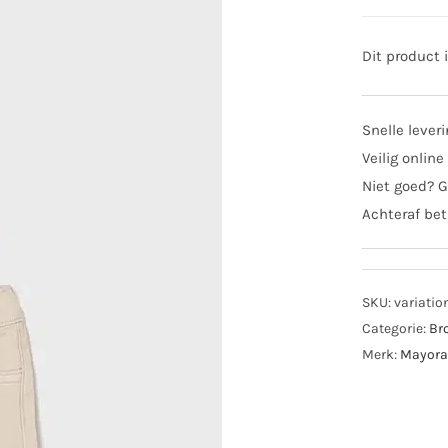
Dit product 
Snelle lever
Veilig online
Niet goed? G
Achteraf bet
SKU:
variatio
Categorie:
Br
Merk:
Mayora