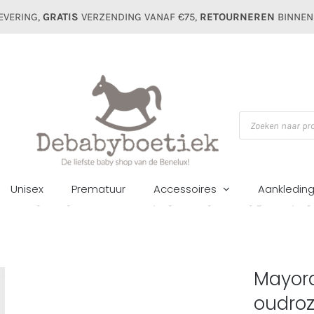
EVERING,
GRATIS
VERZENDING VANAF €75,
RETOURNEREN
BINNEN
Producten
zoeken
Unisex
Prematuur
Accessoires
Aankledin
es
Pakjes/setjes
Geboorte/Boxpakjes
Mayoral baby gebreid pakj
Mayora
oudro