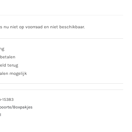
is nu niet op voorraad en niet beschikbaar.
ing
 betalen
eld terug
alen mogelijk
n-15383
boorte/Boxpakjes
l