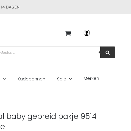
 14 DAGEN
Mijn account
Merken
g
Kadobonnen
Sale
e 9514 oudroze
l baby gebreid pakje 9514
ze