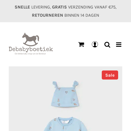
Ga
SNELLE
LEVERING,
GRATIS
VERZENDING VANAF €75,
naar
RETOURNEREN
BINNEN 14 DAGEN
inhoud
Mijn
account
Sale