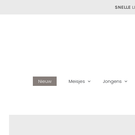
Ga
SNELLE
L
naar
inhoud
Nieuw
Meisjes
Jongens
Hom