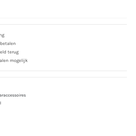
ing
 betalen
eld terug
alen mogelijk
araccessoires
l