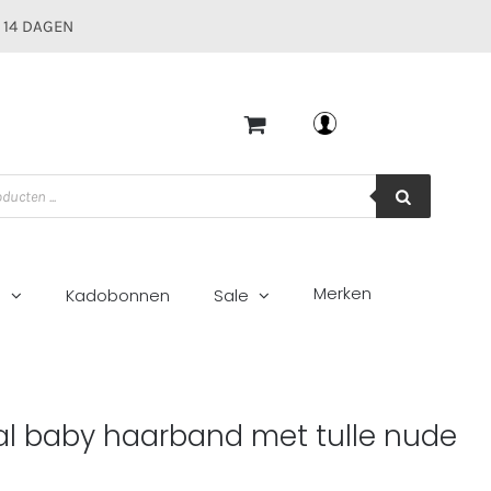
 14 DAGEN
Mijn account
Merken
g
Kadobonnen
Sale
 nude
l baby haarband met tulle nude