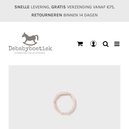
Ga
SNELLE
LEVERING,
GRATIS
VERZENDING VANAF €75,
naar
RETOURNEREN
BINNEN 14 DAGEN
inhoud
Mijn
account