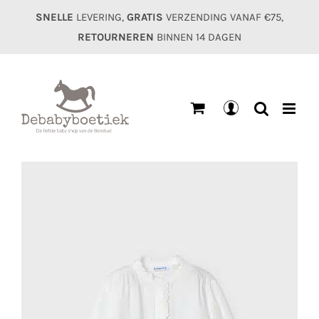
Ga
SNELLE
LEVERING,
GRATIS
VERZENDING VANAF €75,
naar
RETOURNEREN
BINNEN 14 DAGEN
inhoud
Mijn
account