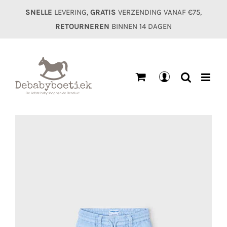
Ga
SNELLE
LEVERING,
GRATIS
VERZENDING VANAF €75,
naar
RETOURNEREN
BINNEN 14 DAGEN
inhoud
Mijn
account