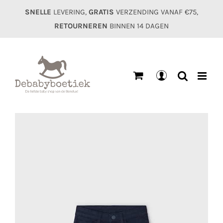
Ga
SNELLE
LEVERING,
GRATIS
VERZENDING VANAF €75,
naar
RETOURNEREN
BINNEN 14 DAGEN
inhoud
Mijn
account