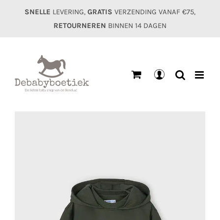
Ga
SNELLE
LEVERING,
GRATIS
VERZENDING VANAF €75,
naar
RETOURNEREN
BINNEN 14 DAGEN
inhoud
Mijn
account