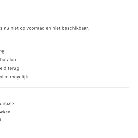
is nu niet op voorraad en niet beschikbaar.
ing
 betalen
eld terug
alen mogelijk
n-15492
oeken
l