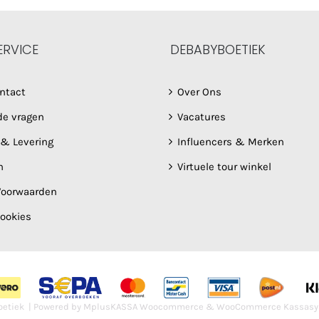
ERVICE
DEBABYBOETIEK
ntact
Over Ons
de vragen
Vacatures
 & Levering
Influencers & Merken
n
Virtuele tour winkel
oorwaarden
Cookies
etiek | Powered by
MplusKASSA Woocommerce
&
WooCommerce Kassasy