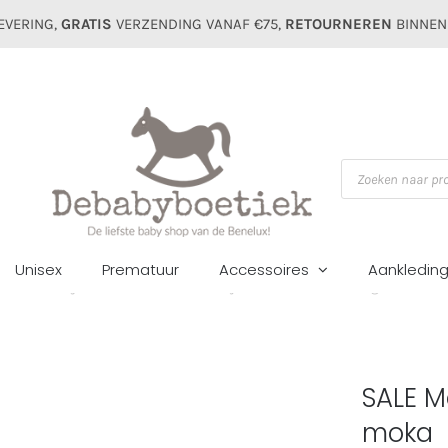
EVERING,
GRATIS
VERZENDING VANAF €75,
RETOURNEREN
BINNEN
Producten
zoeken
Unisex
Prematuur
Accessoires
Aankledin
ome
Meisjes
Broeken
SALE Mayoral kids basis broek girls 511 mo
SALE Ma
moka