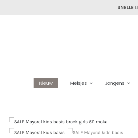
Ga
SNELLE
L
naar
inhoud
Nieuw
Meisjes
Jongens
H