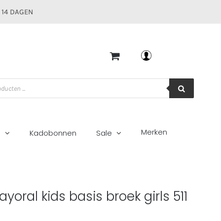
 14 DAGEN
Mijn account
Merken
g
Kadobonnen
Sale
ka
yoral kids basis broek girls 511