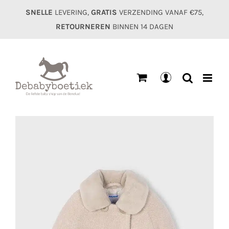
Ga
SNELLE
LEVERING,
GRATIS
VERZENDING VANAF €75,
naar
RETOURNEREN
BINNEN 14 DAGEN
inhoud
Mijn
account