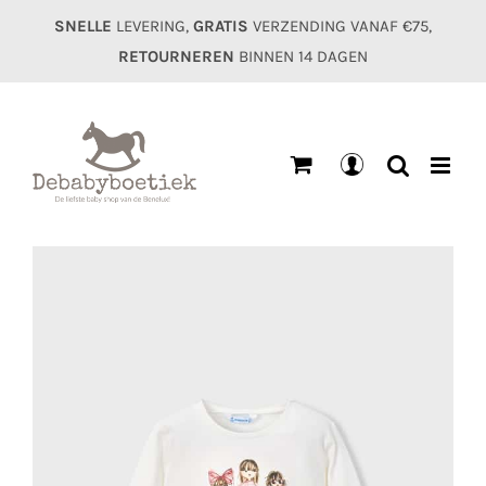
Ga
SNELLE
LEVERING,
GRATIS
VERZENDING VANAF €75,
naar
RETOURNEREN
BINNEN 14 DAGEN
inhoud
Mijn
account