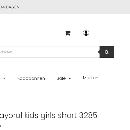
 14 DAGEN
Mijn account
Merken
g
Kadobonnen
Sale
o
ayoral kids girls short 3285
o