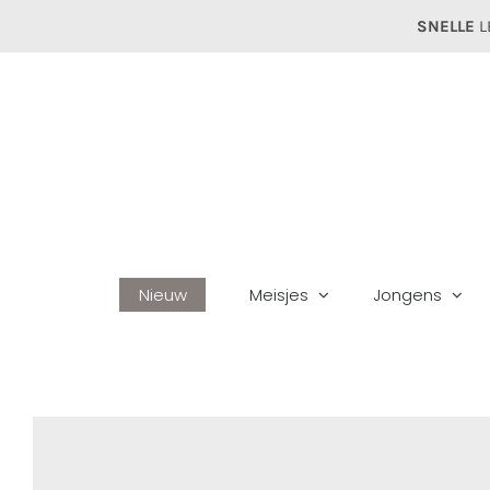
Ga
SNELLE
L
naar
inhoud
Nieuw
Meisjes
Jongens