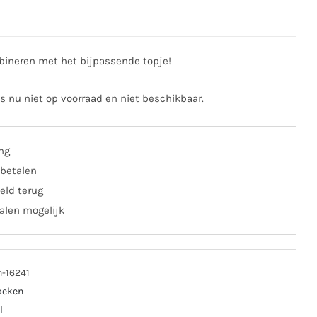
bineren met het bijpassende topje!
is nu niet op voorraad en niet beschikbaar.
ing
 betalen
eld terug
alen mogelijk
n-16241
oeken
l