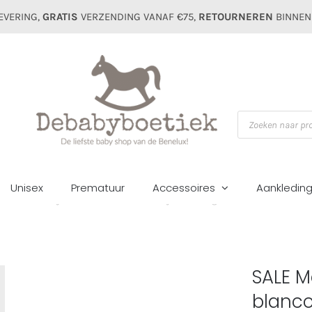
EVERING,
GRATIS
VERZENDING VANAF €75,
RETOURNEREN
BINNEN
Producten
zoeken
Unisex
Prematuur
Accessoires
Aankledin
Home
Meisjes
Broeken
SALE Mayoral kids girls short 3285 blanc
SALE M
blanc