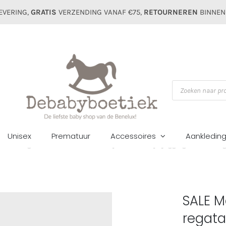
EVERING,
GRATIS
VERZENDING VANAF €75,
RETOURNEREN
BINNEN
Producten
zoeken
Unisex
Prematuur
Accessoires
Aankledin
me
Jongens
Broeken
SALE Mayoral kids boys jogging short 611 re
SALE M
regata