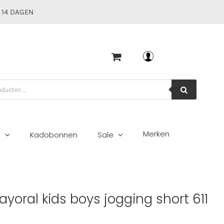
 14 DAGEN
Mijn account
Merken
g
Kadobonnen
Sale
gata
ayoral kids boys jogging short 611