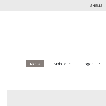
Ga
SNELLE
L
naar
inhoud
Nieuw
Meisjes
Jongens
Ho