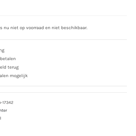
is nu niet op voorraad en niet beschikbaar.
ing
 betalen
eld terug
alen mogelijk
n-17342
nter
l