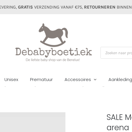
EVERING,
GRATIS
VERZENDING VANAF €75,
RETOURNEREN
BINNEN
Producten
zoeken
Unisex
Prematuur
Accessoires
Aankledin
eisjes
Mutsen&sjaals
Winter
SALE Mayoral mini girls winter set 
SALE Ma
arena