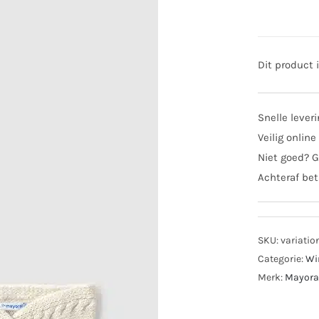
Dit product 
Snelle lever
Veilig online
Niet goed? G
Achteraf bet
SKU:
variatio
Categorie:
Wi
Merk:
Mayora