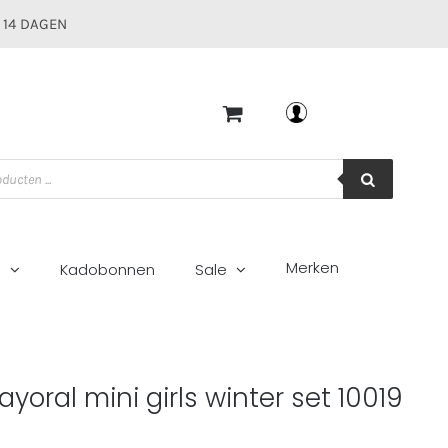
 14 DAGEN
Mijn account
Merken
g
Kadobonnen
Sale
10019 arena
yoral mini girls winter set 10019