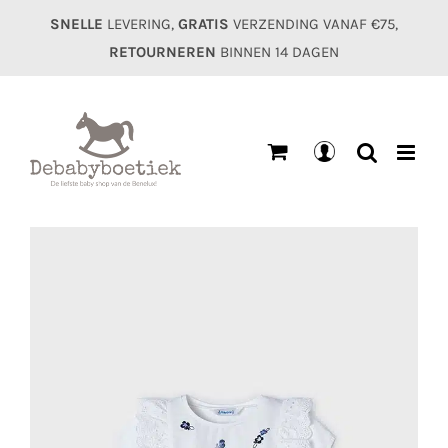
Ga
SNELLE
LEVERING,
GRATIS
VERZENDING VANAF €75,
naar
RETOURNEREN
BINNEN 14 DAGEN
inhoud
Mijn
account