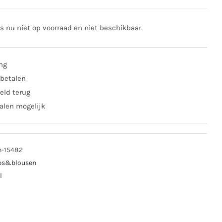
is nu niet op voorraad en niet beschikbaar.
ing
 betalen
eld terug
alen mogelijk
n-15482
ps&blousen
l