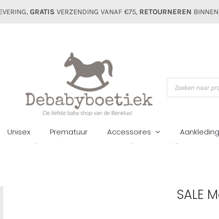
EVERING,
GRATIS
VERZENDING VANAF €75,
RETOURNEREN
BINNEN
Producten
zoeken
Unisex
Prematuur
Accessoires
Aankledin
ome
Meisjes
Tops&blousen
SALE Mayoral kids top girls 4064 cru
SALE M