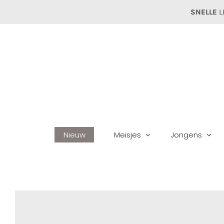
Ga
SNELLE
L
naar
inhoud
Nieuw
Meisjes
Jongens
H