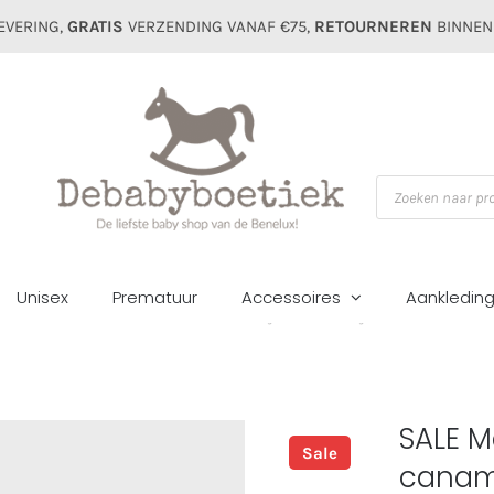
EVERING,
GRATIS
VERZENDING VANAF €75,
RETOURNEREN
BINNEN
Producten
zoeken
Unisex
Prematuur
Accessoires
Aankledin
ome
Zomer sale
Broeken
SALE Mayoral mini boys short 206 cana
SALE M
Sale
cana