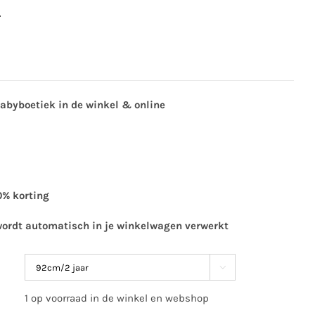
5
babyboetiek in de winkel & online
0% korting
wordt automatisch in je winkelwagen verwerkt

1 op voorraad in de winkel en webshop