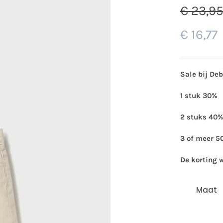
€
23,9
€
16,77
Sale bij De
1 stuk 30%
2 stuks 40%
3 of meer 5
De korting 
Maat