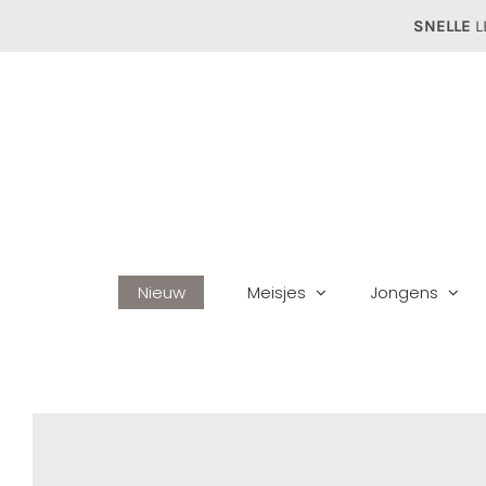
Ga
SNELLE
L
naar
inhoud
Nieuw
Meisjes
Jongens
H