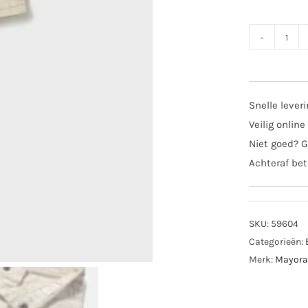
SAL
Mayo
mini
boys
Snelle lever
shor
Veilig online
206
Niet goed? G
can
Achteraf bet
aant
SKU:
59604
Categorieën:
Merk:
Mayora