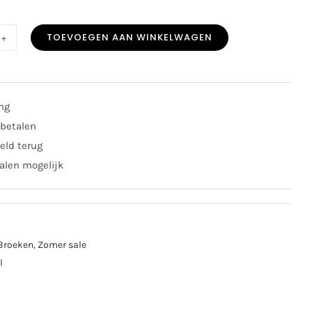
TOEVOEGEN AAN WINKELWAGEN
E
ral
ing
t
 betalen
eld terug
amo
alen mogelijk
al
Broeken
,
Zomer sale
l