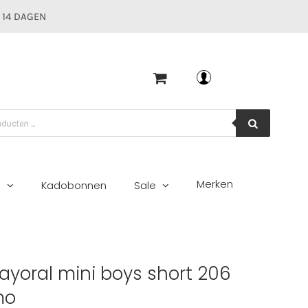
 14 DAGEN
Mijn account
Merken
g
Kadobonnen
Sale
mo
ayoral mini boys short 206
mo