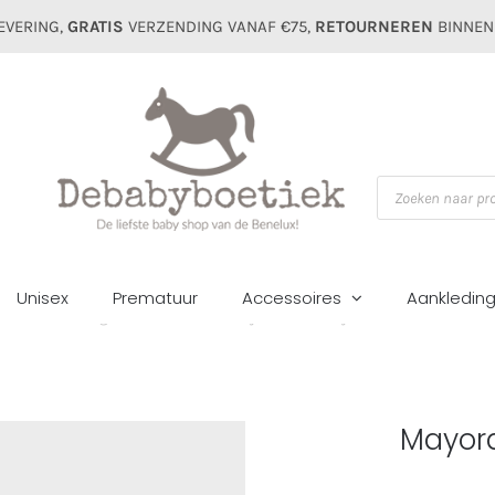
EVERING,
GRATIS
VERZENDING VANAF €75,
RETOURNEREN
BINNEN
Producten
zoeken
Unisex
Prematuur
Accessoires
Aankledin
Home
Jongens
Broeken
Mayoral mini boys short 207 marino
Mayora