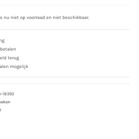
is nu niet op voorraad en niet beschikbaar.
ing
 betalen
eld terug
alen mogelijk
n-18392
oeken
l