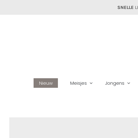
Ga
SNELLE
L
naar
inhoud
Nieuw
Meisjes
Jongens