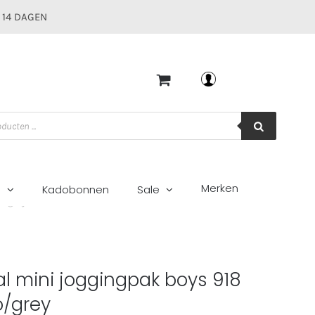
 14 DAGEN
Mijn account
Merken
g
Kadobonnen
Sale
o/grey
l mini joggingpak boys 918
o/grey