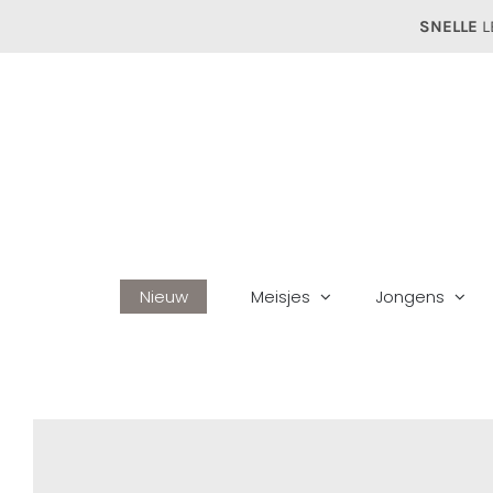
Ga
SNELLE
L
naar
inhoud
Nieuw
Meisjes
Jongens
Home