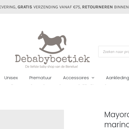
EVERING,
GRATIS
VERZENDING VANAF €75,
RETOURNEREN
BINNEN
Producten
zoeken
Unisex
Prematuur
Accessoires
Aankledin
Jongens
Pakjes/setjes
Mayoral mini joggingpak boys 918 marin
Mayora
marin