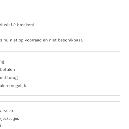
clusief 2 broeken!
is nu niet op voorraad en niet beschikbaar.
ing
 betalen
eld terug
alen mogelijk
n-15520
kjes/setjes
l