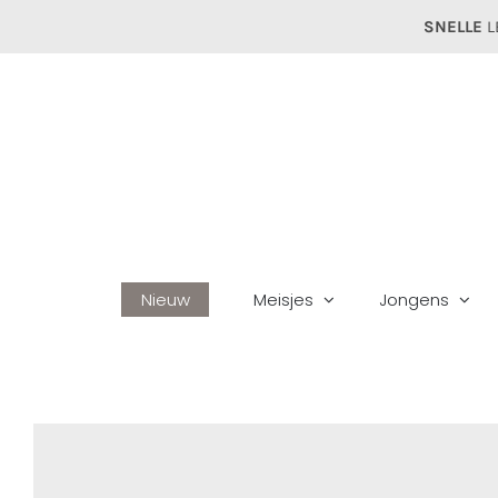
Ga
SNELLE
L
naar
inhoud
Nieuw
Meisjes
Jongens
Home