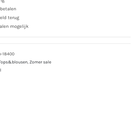
ing
 betalen
eld terug
alen mogelijk
n-18400
Tops&blousen
,
Zomer sale
l