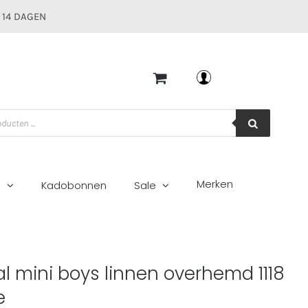
 14 DAGEN
Mijn account
Merken
g
Kadobonnen
Sale
celeste
l mini boys linnen overhemd 1118
e