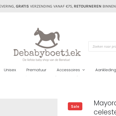
EVERING,
GRATIS
VERZENDING VANAF €75,
RETOURNEREN
BINNEN
Producten
zoeken
Unisex
Prematuur
Accessoires
Aankledin
Zomer sale
Tops&blousen
Mayoral mini boys linnen overhemd 1118 
Mayora
Sale
celest