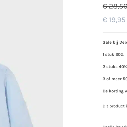
€
28,5
€
19,95
Sale bij De
1 stuk 30%
2 stuks 40%
3 of meer 5
De korting 
Dit product 