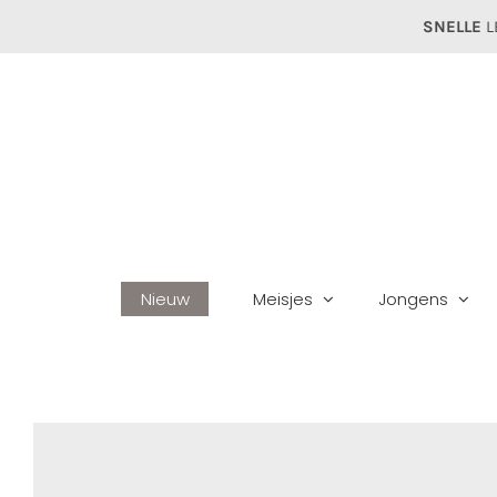
Ga
SNELLE
L
naar
inhoud
Nieuw
Meisjes
Jongens