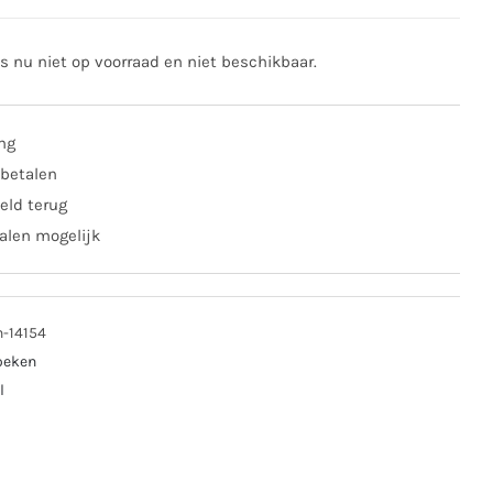
is nu niet op voorraad en niet beschikbaar.
ing
 betalen
eld terug
alen mogelijk
n-14154
oeken
l