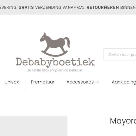
EVERING,
GRATIS
VERZENDING VANAF €75,
RETOURNEREN
BINNEN
Producten
zoeken
Unisex
Prematuur
Accessoires
Aankledin
Home
Jongens
Broeken
Mayoral mini linnen short galleta (1227)
Mayora