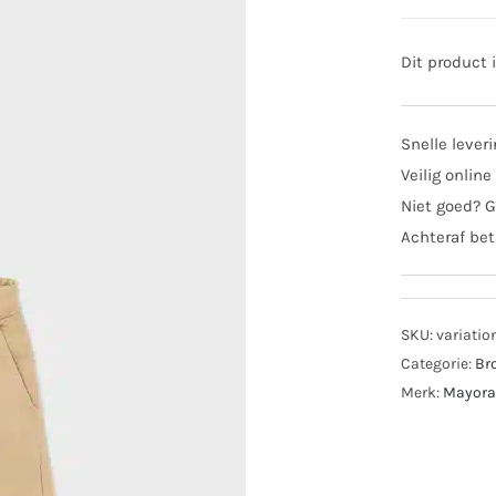
Dit product 
Snelle lever
Veilig online
Niet goed? G
Achteraf bet
SKU:
variatio
Categorie:
Br
Merk:
Mayora