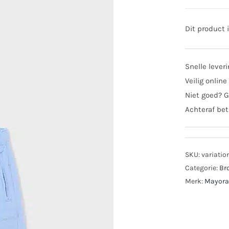
Dit product 
Snelle lever
Veilig online
Niet goed? G
Achteraf bet
SKU:
variatio
Categorie:
Br
Merk:
Mayora