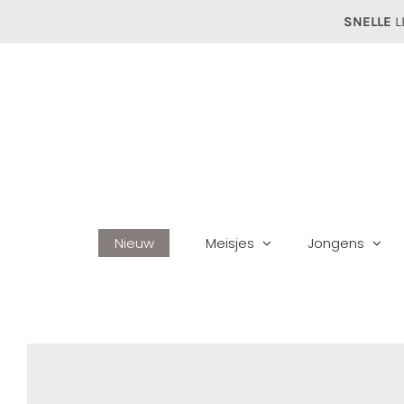
Ga
SNELLE
L
naar
inhoud
Nieuw
Meisjes
Jongens