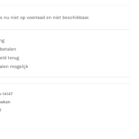
is nu niet op voorraad en niet beschikbaar.
ing
 betalen
eld terug
alen mogelijk
n-14147
oeken
l