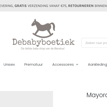
EVERING,
GRATIS
VERZENDING VANAF €75,
RETOURNEREN
BINNEN
Producten
zoeken
Unisex
Prematuur
Accessoires
Aankledin
Home
Jongens
Broeken
Mayoral mini short hydrofiel nube
Mayora