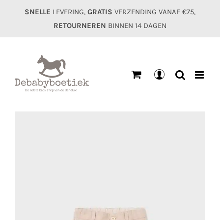
Ga
SNELLE
LEVERING,
GRATIS
VERZENDING VANAF €75,
naar
RETOURNEREN
BINNEN 14 DAGEN
inhoud
Mijn
account