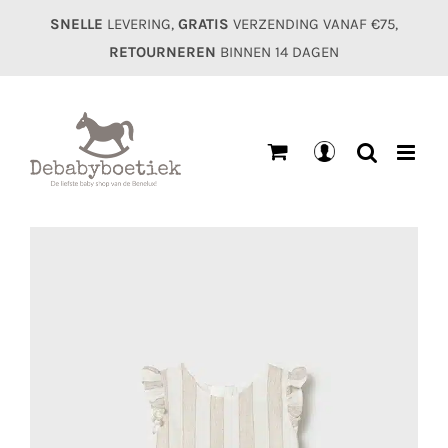
Ga
SNELLE
LEVERING,
GRATIS
VERZENDING VANAF €75,
naar
RETOURNEREN
BINNEN 14 DAGEN
inhoud
Mijn
account