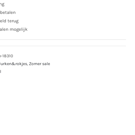
ing
 betalen
eld terug
alen mogelijk
n-18310
Jurken&rokjes
,
Zomer sale
l