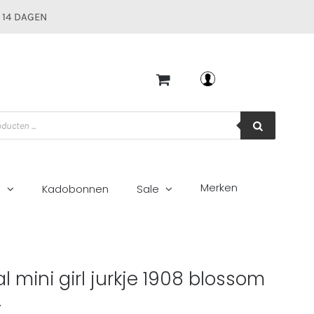
 14 DAGEN
Mijn account
Merken
g
Kadobonnen
Sale
som
l mini girl jurkje 1908 blossom
5