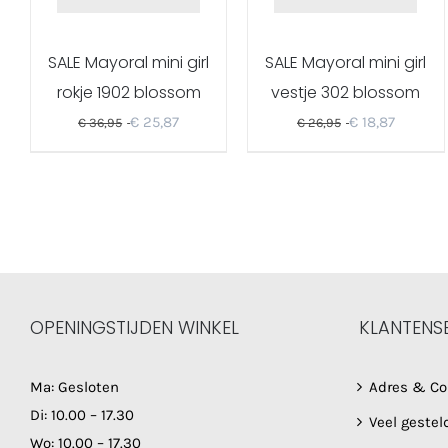
SALE Mayoral mini girl
SALE Mayoral mini girl
rokje 1902 blossom
vestje 302 blossom
€
25,87
€
18,87
€
36,95
€
26,95
OPENINGSTIJDEN WINKEL
KLANTENS
Ma: Gesloten
Adres & Co
Di: 10.00 – 17.30
Veel gestel
Wo: 10.00 – 17.30