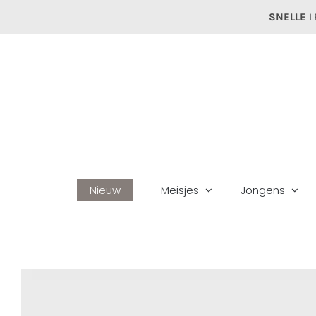
Ga
SNELLE
L
naar
inhoud
Nieuw
Meisjes
Jongens
H