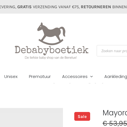
EVERING,
GRATIS
VERZENDING VANAF €75,
RETOURNEREN
BINNEN
Producten
zoeken
Unisex
Prematuur
Accessoires
Aankledin
ome
Zomer sale
Jurken&rokjes
Mayoral mini girl jurkje 1908 blos
Mayora
Sale
€
53,9