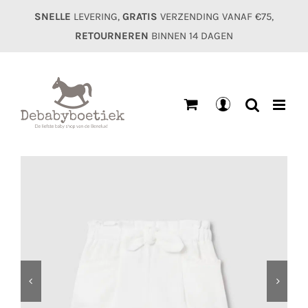
Ga
SNELLE
LEVERING,
GRATIS
VERZENDING VANAF €75,
naar
RETOURNEREN
BINNEN 14 DAGEN
inhoud
Mijn
account