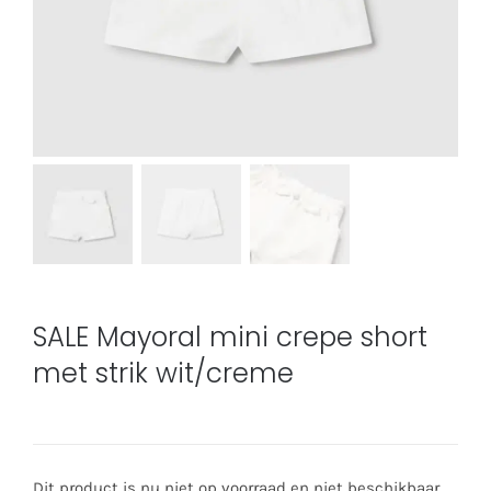
SALE Mayoral mini crepe short
met strik wit/creme
Dit product is nu niet op voorraad en niet beschikbaar.