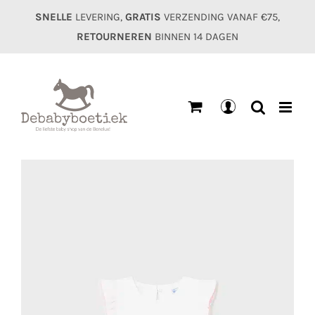
Ga
SNELLE
LEVERING,
GRATIS
VERZENDING VANAF €75,
naar
RETOURNEREN
BINNEN 14 DAGEN
inhoud
Mijn
account