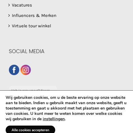
Vacatures
Influencers & Merken
Virtuele tour winkel
SOCIAL MEDIA
Heb je een vraag? Neem
dan gerust contact op
Wij gebruiken cookies, om u de beste ervaring op onze website
met onze whatsapp
aan te bieden. Indien u gebruik maakt van onze website, geeft u
service!
toestemming en gaat u akkoord met het plaatsen en gebruiken
van cookies. U kunt meer te weten komen over welke cookies
© Copyright
2026 De Babyboetiek | Powered by
MplusKASSA
wij gebruiken in de
instellingen
.
Woocommerce
&
WooCommerce Kassasysteem
| All Rights
Reserved
Alle cookies accepteren