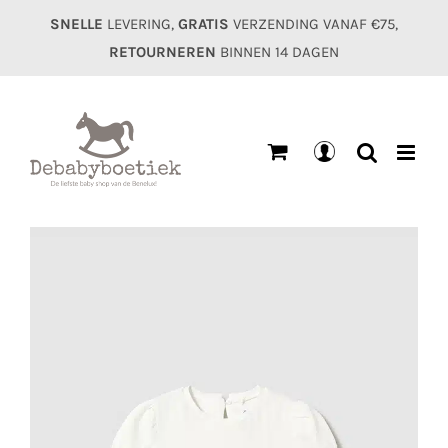
Ga
SNELLE
LEVERING,
GRATIS
VERZENDING VANAF €75,
naar
RETOURNEREN
BINNEN 14 DAGEN
inhoud
Mijn
account