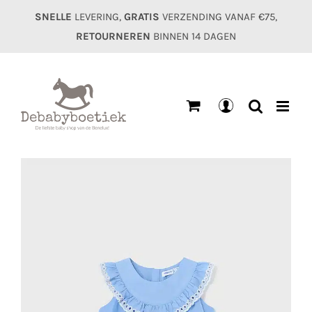
Ga
SNELLE
LEVERING,
GRATIS
VERZENDING VANAF €75,
naar
RETOURNEREN
BINNEN 14 DAGEN
inhoud
Mijn
account