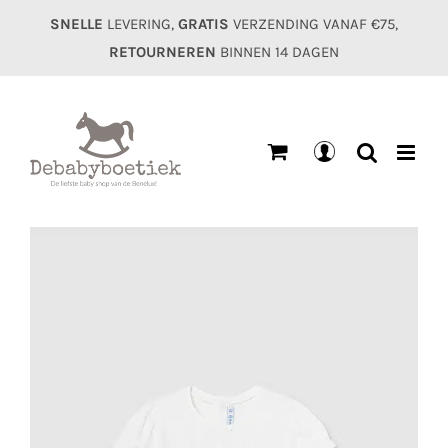
Ga
SNELLE
LEVERING,
GRATIS
VERZENDING VANAF €75,
naar
RETOURNEREN
BINNEN 14 DAGEN
inhoud
Mijn
account