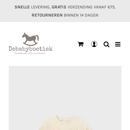
Ga
SNELLE
LEVERING,
GRATIS
VERZENDING VANAF €75,
naar
RETOURNEREN
BINNEN 14 DAGEN
inhoud
Mijn
account