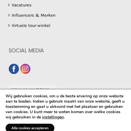
Vacatures
Influencers & Merken
Virtuele tour winkel
SOCIAL MEDIA
Heb je een vraag? Neem
dan gerust contact op
Wij gebruiken cookies, om u de beste ervaring op onze website
met onze whatsapp
aan te bieden. Indien u gebruik maakt van onze website, geeft u
service!
toestemming en gaat u akkoord met het plaatsen en gebruiken
van cookies. U kunt meer te weten komen over welke cookies
© Copyright
2026 De Babyboetiek | Powered by
MplusKASSA
wij gebruiken in de
instellingen
.
Woocommerce
&
WooCommerce Kassasysteem
| All Rights
Reserved
Alle cookies accepteren