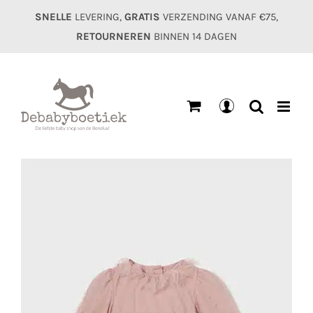
Ga
SNELLE
LEVERING,
GRATIS
VERZENDING VANAF €75,
naar
RETOURNEREN
BINNEN 14 DAGEN
inhoud
Mijn
account