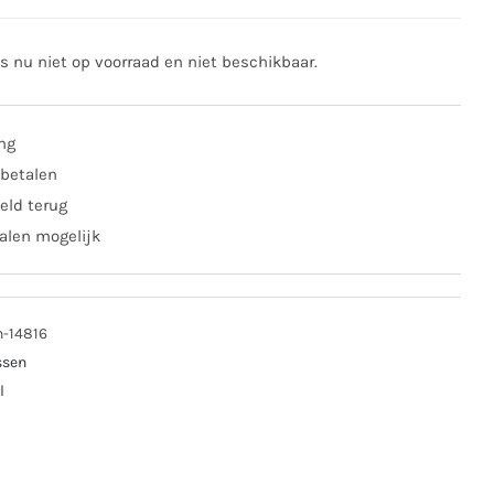
is nu niet op voorraad en niet beschikbaar.
ing
 betalen
eld terug
alen mogelijk
n-14816
ssen
l