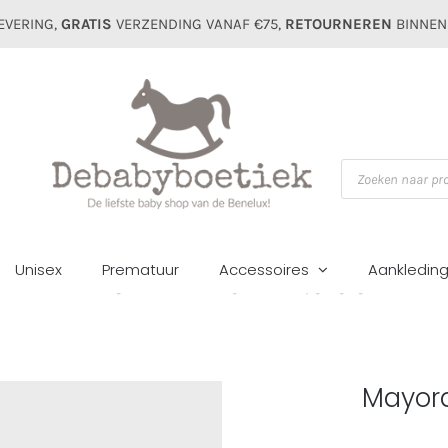
EVERING,
GRATIS
VERZENDING VANAF €75,
RETOURNEREN
BINNEN
Producten
zoeken
Unisex
Prematuur
Accessoires
Aankledin
Home
Meisjes
Jassen
Mayoral kids spijkerjasje crema
Mayora