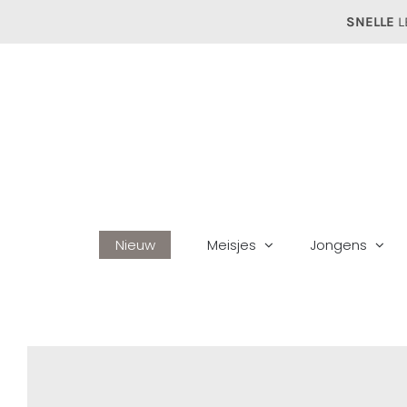
Ga
SNELLE
L
naar
inhoud
Nieuw
Meisjes
Jongens