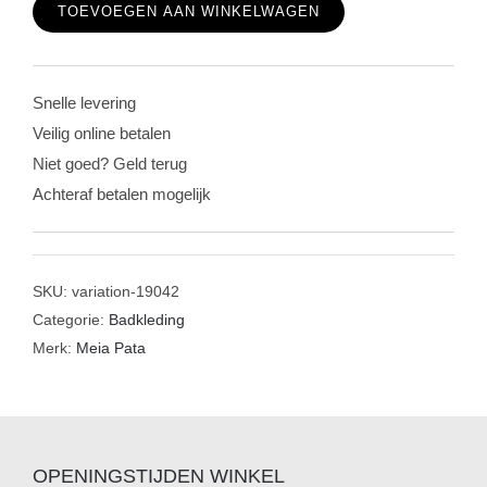
TOEVOEGEN AAN WINKELWAGEN
strawberries
schoentjes
girls
Snelle levering
aantal
Veilig online betalen
Niet goed? Geld terug
Achteraf betalen mogelijk
SKU:
variation-19042
Categorie:
Badkleding
Merk:
Meia Pata
OPENINGSTIJDEN WINKEL