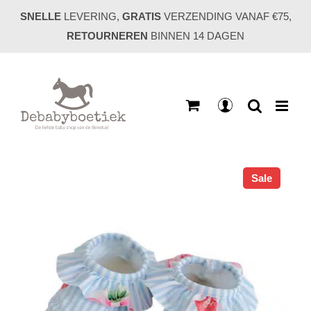
Ga
SNELLE
LEVERING,
GRATIS
VERZENDING VANAF €75,
naar
RETOURNEREN
BINNEN 14 DAGEN
inhoud
Mijn
account
Sale