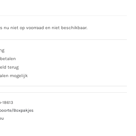
is nu niet op voorraad en niet beschikbaar.
ing
 betalen
eld terug
alen mogelijk
n-18613
boorte/Boxpakjes
ou