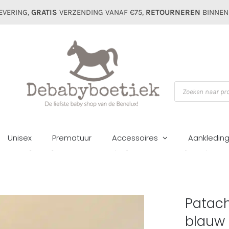
EVERING,
GRATIS
VERZENDING VANAF €75,
RETOURNEREN
BINNEN
Producten
zoeken
Unisex
Prematuur
Accessoires
Aankledin
ens
Pakjes/setjes
Geboorte/Boxpakjes
Patachou boys boxpak 310
Patach
blauw