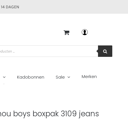
 14 DAGEN
Mijn account
Merken
g
Kadobonnen
Sale
9 jeans blauw
ou boys boxpak 3109 jeans