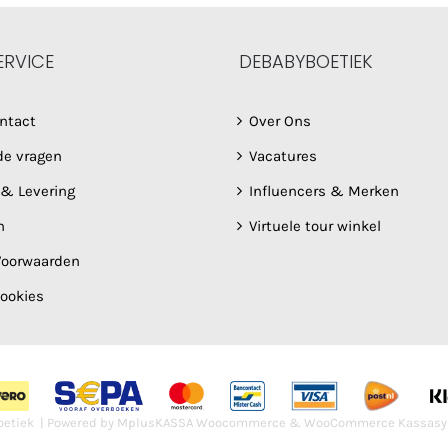
ERVICE
DEBABYBOETIEK
ntact
Over Ons
de vragen
Vacatures
 & Levering
Influencers & Merken
n
Virtuele tour winkel
oorwaarden
Cookies
etiek | Powered by
MplusKASSA Woocommerce
&
WooCommerce Kassasy