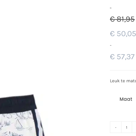
-
€
81,95
€
50,0
-
€
57,37
Leuk te mat
Maat
Pata