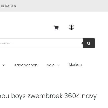
 14 DAGEN
Mijn account
Merken
g
Kadobonnen
Sale
y
hou boys zwembroek 3604 navy