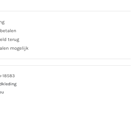
mbroek
4
ing
 betalen
al
eld terug
alen mogelijk
n-18583
dkleding
ou