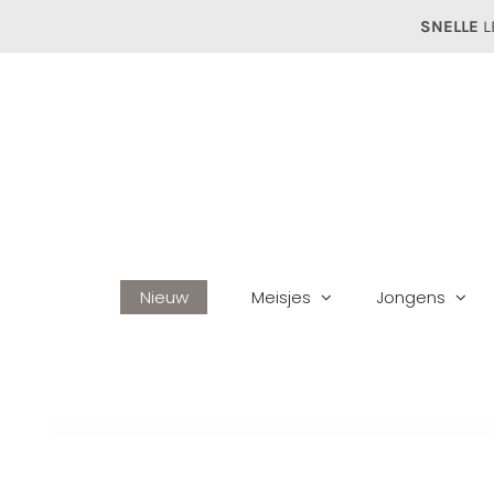
Ga
SNELLE
L
naar
inhoud
Nieuw
Meisjes
Jongens