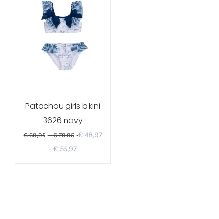
Patachou girls bikini
3626 navy
€
48,97
€
69,95
-
€
79,95
-
€
55,97