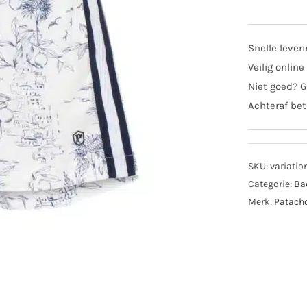
boys
zwe
360
Snelle lever
navy
Veilig online
aant
Niet goed? G
Achteraf bet
SKU:
variatio
Categorie:
Ba
Merk:
Patach