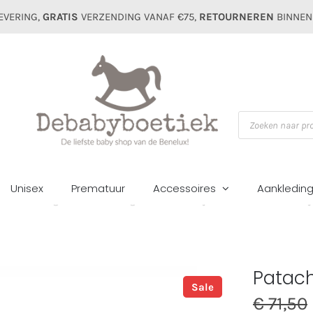
EVERING,
GRATIS
VERZENDING VANAF €75,
RETOURNEREN
BINNEN
Producten
zoeken
Unisex
Prematuur
Accessoires
Aankledin
Home
Jongens
Badkleding
Patachou boys zwembroek 3604 nav
Patac
Sale
€
71,50