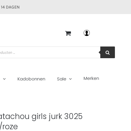
 14 DAGEN
Mijn account
Merken
g
Kadobonnen
Sale
/roze
atachou girls jurk 3025
/roze