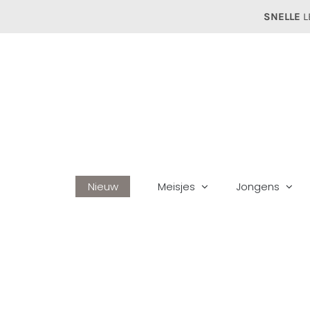
Ga
SNELLE
L
naar
inhoud
Nieuw
Meisjes
Jongens
Ho