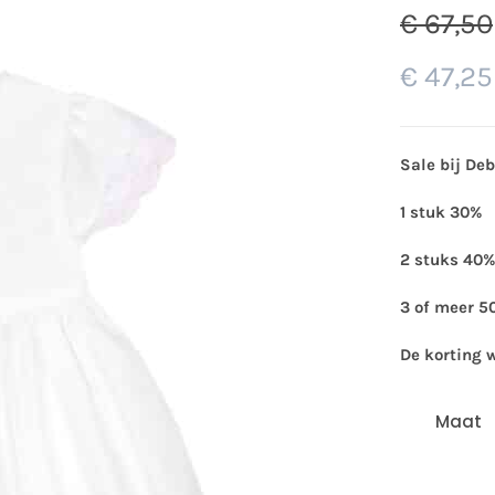
€
67,50
€
47,25
Sale bij De
1 stuk 30%
2 stuks 40%
3 of meer 5
De korting 
Maat