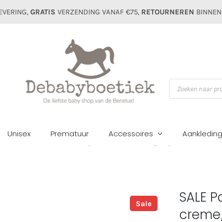
EVERING,
GRATIS
VERZENDING VANAF €75,
RETOURNEREN
BINNEN
Producten
zoeken
Unisex
Prematuur
Accessoires
Aankledin
me
Zomer sale
Jurken&rokjes
SALE Patachou girls jurk 3025 creme
SALE P
Sale
creme