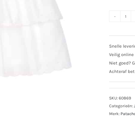
SAL
Pata
girls
jurk
Snelle lever
302
Veilig online
crem
Niet goed? G
aant
Achteraf bet
SKU:
60869
Categorieën:
Merk:
Patach