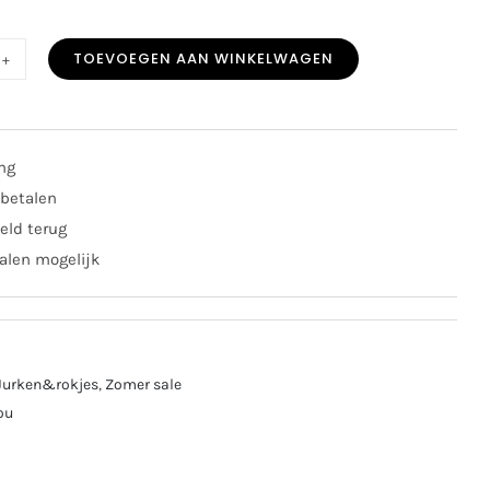
TOEVOEGEN AAN WINKELWAGEN
E
chou
ing
5
 betalen
e/roze
eld terug
al
alen mogelijk
Jurken&rokjes
,
Zomer sale
ou