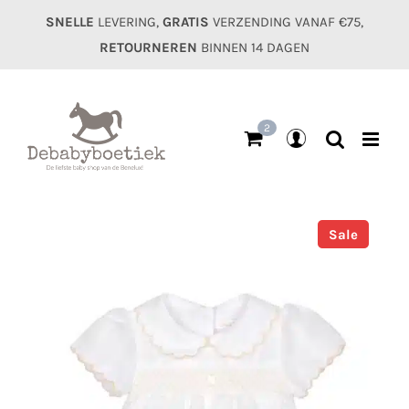
Ga
SNELLE
LEVERING,
GRATIS
VERZENDING VANAF €75,
naar
RETOURNEREN
BINNEN 14 DAGEN
inhoud
2
Mijn
account
Sale