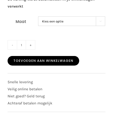
verwerkt
Maat

SALE
Patachou
TOEVOEGEN AAN WINKELWAGEN
girls
kort
pakje
Snelle levering
3008
Veilig online betalen
wit/beige
Niet goed? Geld terug
aantal
Achteraf betalen mogelijk