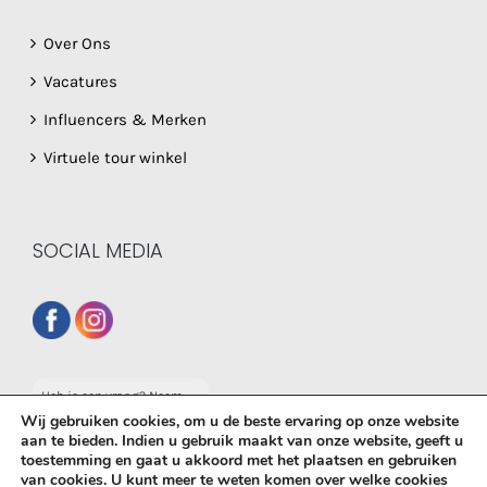
Over Ons
Vacatures
Influencers & Merken
Virtuele tour winkel
SOCIAL MEDIA
Heb je een vraag? Neem
dan gerust contact op
Wij gebruiken cookies, om u de beste ervaring op onze website
met onze whatsapp
aan te bieden. Indien u gebruik maakt van onze website, geeft u
service!
toestemming en gaat u akkoord met het plaatsen en gebruiken
© Copyright
2026 De Babyboetiek | Powered by
MplusKASSA
van cookies. U kunt meer te weten komen over welke cookies