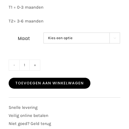
T1 = 0-3 maanden
T2= 3-6 maanden
Maat

Patachou
baby
TOEVOEGEN AAN WINKELWAGEN
muts
3388
pink
Snelle levering
aantal
Veilig online betalen
Niet goed? Geld terug