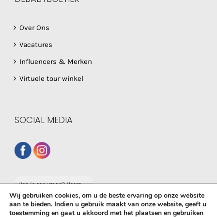
Over Ons
Vacatures
Influencers & Merken
Virtuele tour winkel
SOCIAL MEDIA
Heb je een vraag? Neem
dan gerust contact op
Wij gebruiken cookies, om u de beste ervaring op onze website
met onze whatsapp
aan te bieden. Indien u gebruik maakt van onze website, geeft u
service!
toestemming en gaat u akkoord met het plaatsen en gebruiken