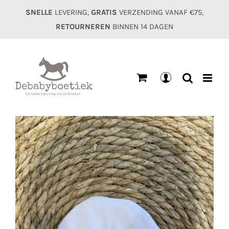
Ga
SNELLE
LEVERING,
GRATIS
VERZENDING VANAF €75,
naar
RETOURNEREN
BINNEN 14 DAGEN
inhoud
Mijn
account