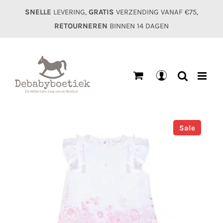
Ga
SNELLE
LEVERING,
GRATIS
VERZENDING VANAF €75,
naar
RETOURNEREN
BINNEN 14 DAGEN
inhoud
Mijn
account
Sale