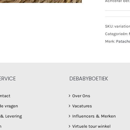
Achteraf bet
SKU:
variatio
Categorieën:
Merk:
Patach
ERVICE
DEBABYBOETIEK
ntact
Over Ons
de vragen
Vacatures
 & Levering
Influencers & Merken
n
Virtuele tour winkel