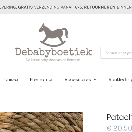
EVERING,
GRATIS
VERZENDING VANAF €75,
RETOURNEREN
BINNEN
Producten
zoeken
Unisex
Prematuur
Accessoires
Aankledin
e
Unisex
Mutsen&sjaals
Mutsen&sjaals
Patachou baby muts 338
Patac
€
20,5