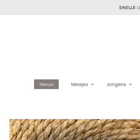
Ga
SNELLE
L
naar
inhoud
Nieuw
Meisjes
Jongens
Hom