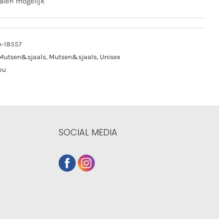
alen mogelijk
n-18557
Mutsen&sjaals
,
Mutsen&sjaals
,
Unisex
ou
SOCIAL MEDIA