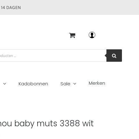
 14 DAGEN
Mijn account
Merken
g
Kadobonnen
Sale
8 wit
hou baby muts 3388 wit
0