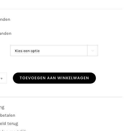
anden
anden

TOEVOEGEN AAN WINKELWAGEN
chou
y
s
8
ing
 betalen
al
eld terug