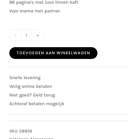
96 pagina’s met luxe linnen kaft
Voor mama met partner
Pinkpeach
invulboek
TOEVOEGEN AAN WINKELWAGEN
9
maanden
sky
Snelle levering
aantal
Veilig online betalen
Niet goed? Geld terug
Achteraf betalen mogelijk
SKU:
58856