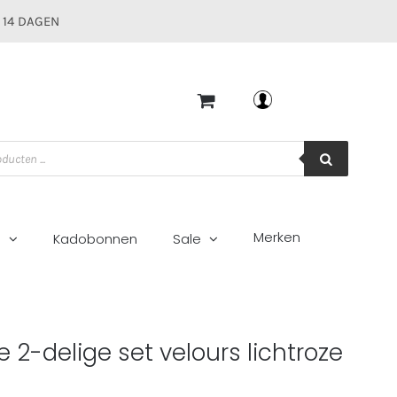
 14 DAGEN
Mijn account
Merken
g
Kadobonnen
Sale
urs lichtroze
e 2-delige set velours lichtroze
5