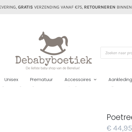
EVERING,
GRATIS
VERZENDING VANAF €75,
RETOURNEREN
BINNEN
Producten
zoeken
Unisex
Prematuur
Accessoires
Aankledin
isjes
Pakjes/setjes
Geboorte/Boxpakjes
Poetree 2-delige set velo
Poetre
€
44,9