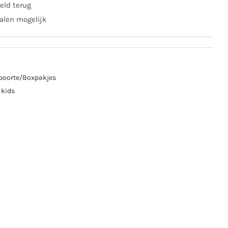
troze
eld terug
al
alen mogelijk
boorte/Boxpakjes
 kids