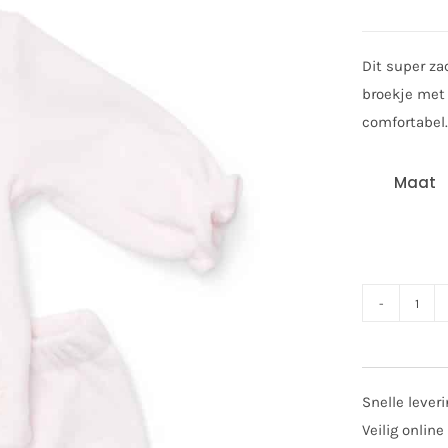
Dit super za
broekje met 
comfortabel.
Maat
Poet
2-
deli
set
Snelle lever
velo
Veilig online