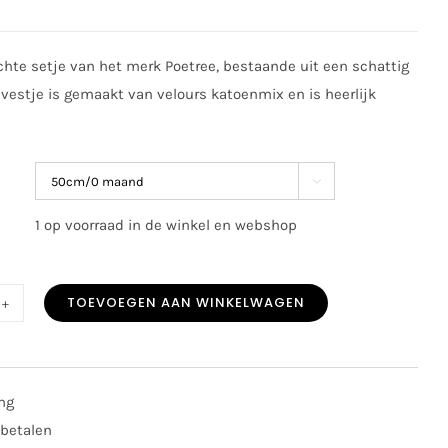
chte setje van het merk Poetree, bestaande uit een schattig
vestje is gemaakt van velours katoenmix en is heerlijk

1 op voorraad in de winkel en webshop
TOEVOEGEN AAN WINKELWAGEN
ree
ge
ing
urs
 betalen