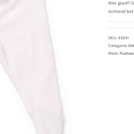
lich
Niet goed? G
aant
Achteraf bet
SKU:
43241
Categorie:
Ge
Merk:
Poetree