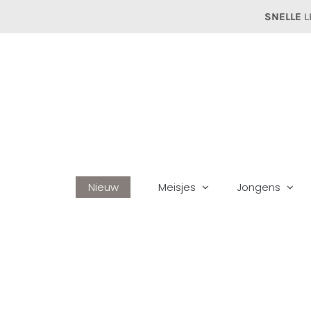
Ga
SNELLE
L
naar
inhoud
Nieuw
Meisjes
Jongens
Home