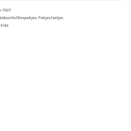
n-7927
Geboorte/Boxpakjes
,
Pakjes/setjes
 kids