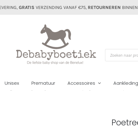
EVERING,
GRATIS
VERZENDING VANAF €75,
RETOURNEREN
BINNEN
Producten
zoeken
Unisex
Prematuur
Accessoires
Aankledin
Jongens
Pakjes/setjes
Geboorte/Boxpakjes
Poetree boxpak kat
Poetre