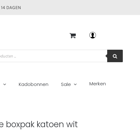
 14 DAGEN
Mijn account
Merken
g
Kadobonnen
Sale
oen wit
e boxpak katoen wit